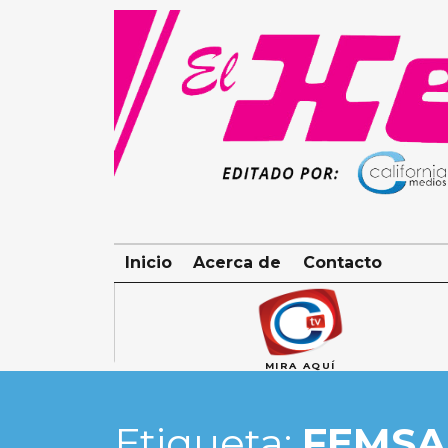
Skip
to
content
Inicio
Acerca de
Contacto
MIRA AQUÍ
Etiqueta:
FEMSA