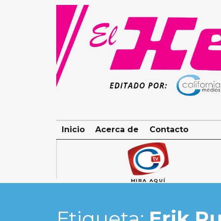
Skip
to
content
Inicio
Acerca de
Contacto
MIRA AQUÍ
Etiqueta:
Erik R