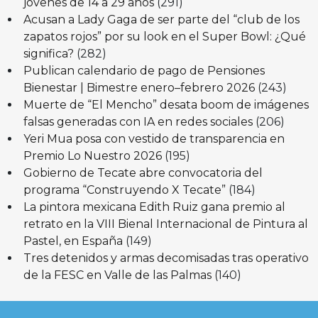
jóvenes de 14 a 29 años
(291)
Acusan a Lady Gaga de ser parte del “club de los
zapatos rojos” por su look en el Super Bowl: ¿Qué
significa?
(282)
Publican calendario de pago de Pensiones
Bienestar | Bimestre enero–febrero 2026
(243)
Muerte de “El Mencho” desata boom de imágenes
falsas generadas con IA en redes sociales
(206)
Yeri Mua posa con vestido de transparencia en
Premio Lo Nuestro 2026
(195)
Gobierno de Tecate abre convocatoria del
programa “Construyendo X Tecate”
(184)
La pintora mexicana Edith Ruiz gana premio al
retrato en la VIII Bienal Internacional de Pintura al
Pastel, en España
(149)
Tres detenidos y armas decomisadas tras operativo
de la FESC en Valle de las Palmas
(140)