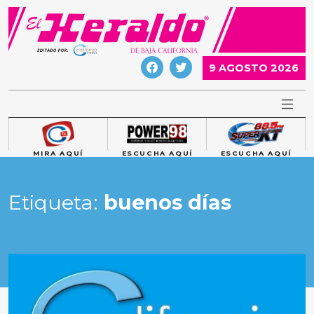
Skip
to
content
9 AGOSTO 2026
MIRA AQUÍ
ESCUCHA AQUÍ
ESCUCHA AQUÍ
Etiqueta:
buenos días