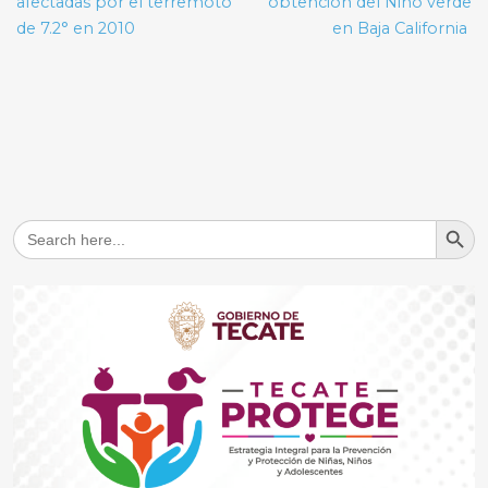
afectadas por el terremoto
obtención del Niño verde
de 7.2° en 2010
en Baja California
Search But
Search
for: