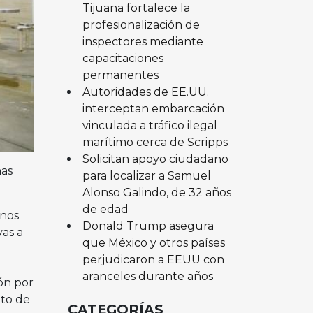
Tijuana fortalece la
profesionalización de
inspectores mediante
capacitaciones
permanentes
Autoridades de EE.UU.
interceptan embarcación
vinculada a tráfico ilegal
marítimo cerca de Scripps
Solicitan apoyo ciudadano
nas
para localizar a Samuel
Alonso Galindo, de 32 años
de edad
anos
Donald Trump asegura
vas a
que México y otros países
perjudicaron a EEUU con
aranceles durante años
ón por
nto de
CATEGORÍAS