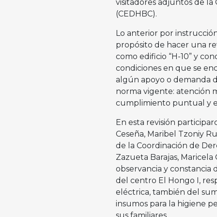
visitadores adjuntos de l
(CEDHBC).
Lo anterior por instrucción
propósito de hacer una rev
como edificio “H-10” y con
condiciones en que se encu
algún apoyo o demanda de 
norma vigente: atención mé
cumplimiento puntual y ex
En esta revisión participa
Ceseña, Maribel Tzoniy Ru
de la Coordinación de De
Zazueta Barajas, Maricela 
observancia y constancia d
del centro El Hongo I, res
eléctrica, también del sum
insumos para la higiene per
sus familiares.