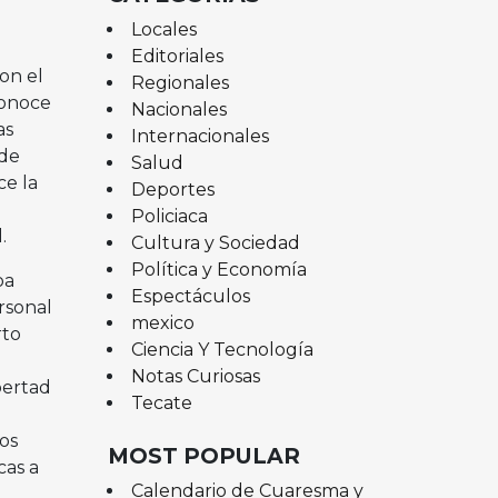
Locales
Editoriales
on el
Regionales
conoce
Nacionales
as
Internacionales
 de
Salud
ce la
Deportes
Policiaca
.
Cultura y Sociedad
Política y Economía
oa
Espectáculos
rsonal
mexico
rto
Ciencia Y Tecnología
Notas Curiosas
bertad
Tecate
os
MOST POPULAR
cas a
Calendario de Cuaresma y