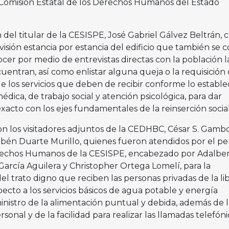
a Comisión Estatal de los Derechos Humanos del Estado
 del titular de la CESISPE, José Gabriel Gálvez Beltrán, c
isión estancia por estancia del edificio que también se 
ocer por medio de entrevistas directas con la población l
entran, así como enlistar alguna queja o la requisición
los servicios que deben de recibir conforme lo estable
dica, de trabajo social y atención psicológica, para dar
acto con los ejes fundamentales de la reinserción social
ron los visitadores adjuntos de la CEDHBC, César S. Gamb
bén Duarte Murillo, quienes fueron atendidos por el pe
rechos Humanos de la CESISPE, encabezado por Adalbe
García Aguilera y Christopher Ortega Lomelí, para la
el trato digno que reciben las personas privadas de la li
pecto a los servicios básicos de agua potable y energía
inistro de la alimentación puntual y debida, además de l
sonal y de la facilidad para realizar las llamadas telefóni