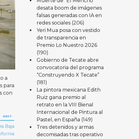
Muerte de “El Mencho”
desata boom de imágenes
falsas generadas con IA en
redes sociales
(206)
Yeri Mua posa con vestido
de transparencia en
Premio Lo Nuestro 2026
(190)
Gobierno de Tecate abre
convocatoria del programa
“Construyendo X Tecate”
o a
(181)
s para
La pintora mexicana Edith
as con
Ruiz gana premio al
retrato en la VIII Bienal
Internacional de Pintura al
NEXT:
Pastel, en España
(149)
a Baja
Tres detenidos y armas
ifornia
decomisadas tras operativo