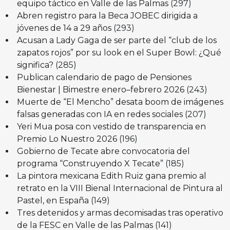
equipo táctico en Valle de las Palmas
(297)
Abren registro para la Beca JOBEC dirigida a
jóvenes de 14 a 29 años
(293)
Acusan a Lady Gaga de ser parte del “club de los
zapatos rojos” por su look en el Super Bowl: ¿Qué
significa?
(285)
Publican calendario de pago de Pensiones
Bienestar | Bimestre enero–febrero 2026
(243)
Muerte de “El Mencho” desata boom de imágenes
falsas generadas con IA en redes sociales
(207)
Yeri Mua posa con vestido de transparencia en
Premio Lo Nuestro 2026
(196)
Gobierno de Tecate abre convocatoria del
programa “Construyendo X Tecate”
(185)
La pintora mexicana Edith Ruiz gana premio al
retrato en la VIII Bienal Internacional de Pintura al
Pastel, en España
(149)
Tres detenidos y armas decomisadas tras operativo
de la FESC en Valle de las Palmas
(141)