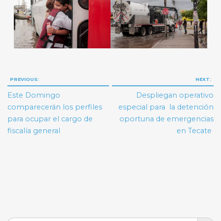
Navegación
PREVIOUS:
NEXT:
de
Este Domingo
Despliegan operativo
entradas
comparecerán los perfiles
especial para la detención
para ocupar el cargo de
oportuna de emergencias
fiscalía general
en Tecate
Search But
Search