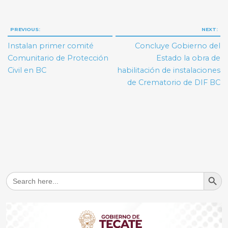
Navegación
PREVIOUS:
NEXT:
de
Instalan primer comité
Concluye Gobierno del
entradas
Comunitario de Protección
Estado la obra de
Civil en BC
habilitación de instalaciones
de Crematorio de DIF BC
Search But
Search
for: