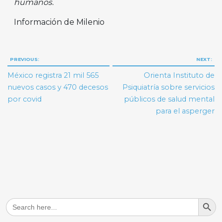
humanos.
Información de Milenio
Navegación
PREVIOUS:
NEXT:
de
México registra 21 mil 565
Orienta Instituto de
entradas
nuevos casos y 470 decesos
Psiquiatría sobre servicios
por covid
públicos de salud mental
para el asperger
Search But
Search
for: