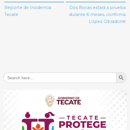
de
Reporte de Incidencia:
Dos Bocas estará a prueba
entradas
Tecate
durante 6 meses, confirma
López Obrador￼
Search But
Search
for: