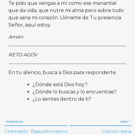
Te pido que vengas a mí como ese manantial
que da vida, que nutre mi alma pero sobre todo
que sana mi corazón. Lléname de Tu presencia
Señor, aquí estoy.
Amén
RETO AGOV
En tu silencio, busca a Dios para responderte:
¿Dónde está Dios hoy?
¿Dónde lo buscas y lo encuentras?
¿Lo sientes dentro de ti?
Navegación
PREVIOUS:
NEXT:
de
Celebrarán Bajacalifornianos
Oración diaria