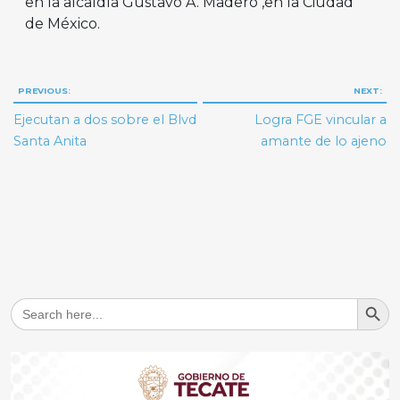
en la alcaldía Gustavo A. Madero ,en la Ciudad
de México.
Navegación
PREVIOUS:
NEXT:
de
Ejecutan a dos sobre el Blvd
Logra FGE vincular a
entradas
Santa Anita
amante de lo ajeno
Search But
Search
for: