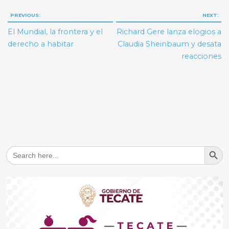
Navegación
PREVIOUS:
NEXT:
de
El Mundial, la frontera y el
Richard Gere lanza elogios a
entradas
derecho a habitar
Claudia Sheinbaum y desata
reacciones
Search But
Search
for: