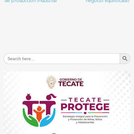
de producción industrial
negocio equivocado
Search But
Search
for: