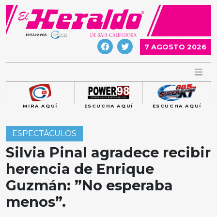
Skip
to
content
7 AGOSTO 2026
MIRA AQUÍ
ESCUCHA AQUÍ
ESCUCHA AQUÍ
ESPECTÁCULOS
Silvia Pinal agradece recibir
herencia de Enrique
Guzmán: ”No esperaba
menos”.