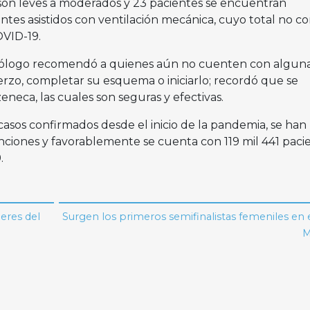
 son leves a moderados y 23 pacientes se encuentran
entes asistidos con ventilación mecánica, cuyo total no c
OVID-19.
miólogo recomendó a quienes aún no cuenten con alguna 
fuerzo, completar su esquema o iniciarlo; recordó que se
neca, las cuales son seguras y efectivas.
 casos confirmados desde el inicio de la pandemia, se han
unciones y favorablemente se cuenta con 119 mil 441 paci
.
eres del
Surgen los primeros semifinalistas femeniles en 
M