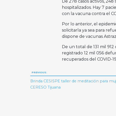
De 278 casos activos, 248
hospitalizados. Hay 7 paci
con la vacuna contra el C
Por lo anterior, el epide
solicitarla ya sea para re
dispone de vacunas Astraze
De un total de 131 mil 912
registrado 12 mil 056 def
recuperados del COVID-19
Navegación
PREVIOUS:
de
Brinda CESISPE taller de meditación para muj
CERESO Tijuana
entradas