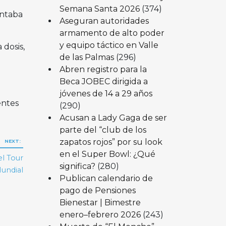
Semana Santa 2026
(374)
ontaba
Aseguran autoridades
armamento de alto poder
y equipo táctico en Valle
dosis,
de las Palmas
(296)
Abren registro para la
Beca JOBEC dirigida a
jóvenes de 14 a 29 años
entes
(290)
Acusan a Lady Gaga de ser
parte del “club de los
zapatos rojos” por su look
NEXT:
en el Super Bowl: ¿Qué
el Tour
significa?
(280)
undial
Publican calendario de
pago de Pensiones
Bienestar | Bimestre
enero–febrero 2026
(243)