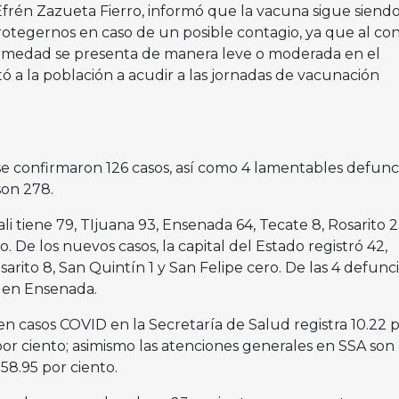
Efrén Zazueta Fierro, informó que la vacuna sigue siendo
otegernos en caso de un posible contagio, ya que al con
ermedad se presenta de manera leve o moderada en el
tó a la población a acudir a las jornadas de vacunación
 se confirmaron 126 casos, así como 4 lamentables defunc
son 278.
ali tiene 79, TIjuana 93, Ensenada 64, Tecate 8, Rosarito 2
o. De los nuevos casos, la capital del Estado registró 42,
sarito 8, San Quintín 1 y San Felipe cero. De las 4 defunc
 en Ensenada.
en casos COVID en la Secretaría de Salud registra 10.22 
por ciento; asimismo las atenciones generales en SSA son
58.95 por ciento.