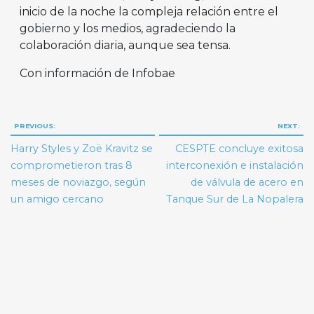
inicio de la noche la compleja relación entre el
gobierno y los medios, agradeciendo la
colaboración diaria, aunque sea tensa.
Con información de Infobae
Navegación
PREVIOUS:
NEXT:
de
Harry Styles y Zoë Kravitz se
CESPTE concluye exitosa
entradas
comprometieron tras 8
interconexión e instalación
meses de noviazgo, según
de válvula de acero en
un amigo cercano
Tanque Sur de La Nopalera