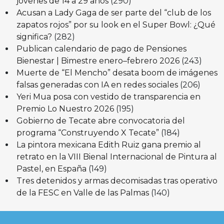
jóvenes de 14 a 29 años
(290)
Acusan a Lady Gaga de ser parte del “club de los
zapatos rojos” por su look en el Super Bowl: ¿Qué
significa?
(282)
Publican calendario de pago de Pensiones
Bienestar | Bimestre enero–febrero 2026
(243)
Muerte de “El Mencho” desata boom de imágenes
falsas generadas con IA en redes sociales
(206)
Yeri Mua posa con vestido de transparencia en
Premio Lo Nuestro 2026
(195)
Gobierno de Tecate abre convocatoria del
programa “Construyendo X Tecate”
(184)
La pintora mexicana Edith Ruiz gana premio al
retrato en la VIII Bienal Internacional de Pintura al
Pastel, en España
(149)
Tres detenidos y armas decomisadas tras operativo
de la FESC en Valle de las Palmas
(140)