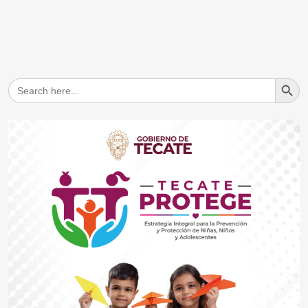
Search But
Search
for: