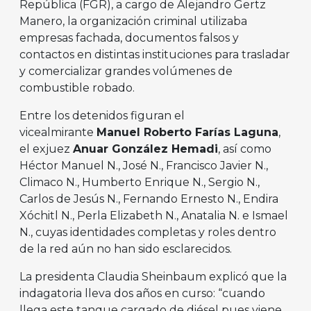
República (FGR), a cargo de Alejandro Gertz
Manero, la organización criminal utilizaba
empresas fachada, documentos falsos y
contactos en distintas instituciones para trasladar
y comercializar grandes volúmenes de
combustible robado.
Entre los detenidos figuran el
vicealmirante
Manuel Roberto Farías Laguna
,
el exjuez
Anuar González Hemadi
, así como
Héctor Manuel N., José N., Francisco Javier N.,
Climaco N., Humberto Enrique N., Sergio N.,
Carlos de Jesús N., Fernando Ernesto N., Endira
Xóchitl N., Perla Elizabeth N., Anatalia N. e Ismael
N., cuyas identidades completas y roles dentro
de la red aún no han sido esclarecidos.
La presidenta Claudia Sheinbaum explicó que la
indagatoria lleva dos años en curso: “cuando
llega este tanque cargado de diésel pues viene