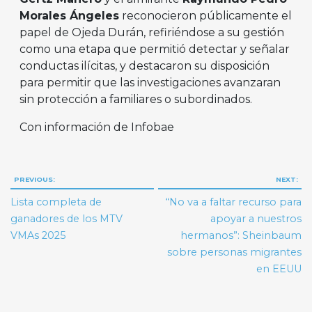
Morales Ángeles
reconocieron públicamente el
papel de Ojeda Durán, refiriéndose a su gestión
como una etapa que permitió detectar y señalar
conductas ilícitas, y destacaron su disposición
para permitir que las investigaciones avanzaran
sin protección a familiares o subordinados.
Con información de Infobae
Navegación
PREVIOUS:
NEXT:
de
Lista completa de
“No va a faltar recurso para
entradas
ganadores de los MTV
apoyar a nuestros
VMAs 2025
hermanos”: Sheinbaum
sobre personas migrantes
en EEUU