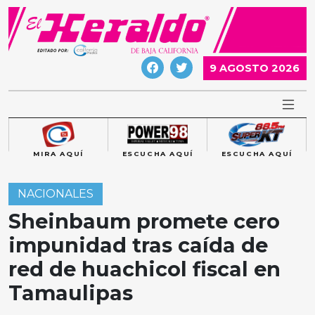
Skip
to
content
9 AGOSTO 2026
MIRA AQUÍ
ESCUCHA AQUÍ
ESCUCHA AQUÍ
NACIONALES
Sheinbaum promete cero
impunidad tras caída de
red de huachicol fiscal en
Tamaulipas