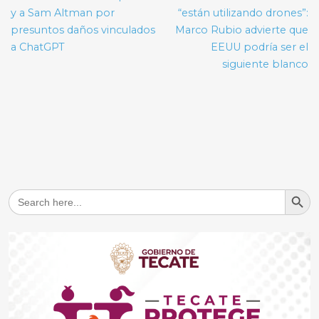
entradas
y a Sam Altman por
“están utilizando drones”:
presuntos daños vinculados
Marco Rubio advierte que
a ChatGPT
EEUU podría ser el
siguiente blanco
Search But
Search
for: