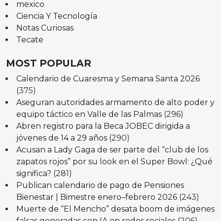
mexico
Ciencia Y Tecnología
Notas Curiosas
Tecate
MOST POPULAR
Calendario de Cuaresma y Semana Santa 2026
(375)
Aseguran autoridades armamento de alto poder y
equipo táctico en Valle de las Palmas
(296)
Abren registro para la Beca JOBEC dirigida a
jóvenes de 14 a 29 años
(290)
Acusan a Lady Gaga de ser parte del “club de los
zapatos rojos” por su look en el Super Bowl: ¿Qué
significa?
(281)
Publican calendario de pago de Pensiones
Bienestar | Bimestre enero–febrero 2026
(243)
Muerte de “El Mencho” desata boom de imágenes
falsas generadas con IA en redes sociales
(206)