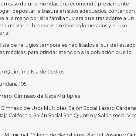
 en caso de una inundación, recomendó previamente
hogar, depositar la basura en sitios adecuados, contar con
ne a la mano por si la familia tuviera que trasladarse a un
o utilizar cubrebocas en sitios aglomerados y el uso
rial.
lista de refugios temporales habilitados al sur del estad
das médicas, para brindar atención a la población que lo
n Quintín e Isla de Cedros:
undaria 105
rero: Gimnasio de Usos Múltiples
 Gimnasio de Usos Múltiples, Salón Social Lázaro Cárdena
ja California, Salón Social San Quintín y Salón social Vi
IF Municipal, Colegio de Bachilleres Plantel Rosario y Gi