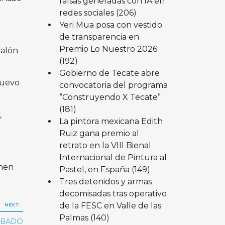
falsas generadas con IA en
redes sociales
(206)
Yeri Mua posa con vestido
de transparencia en
Premio Lo Nuestro 2026
Salón
(192)
Gobierno de Tecate abre
Nuevo
convocatoria del programa
“Construyendo X Tecate”
(181)
,
La pintora mexicana Edith
Ruiz gana premio al
retrato en la VIII Bienal
Internacional de Pintura al
enen
Pastel, en España
(149)
Tres detenidos y armas
decomisadas tras operativo
de la FESC en Valle de las
NEXT:
Palmas
(140)
OBADO