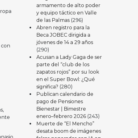
armamento de alto poder
 ropa
y equipo táctico en Valle
de las Palmas
(296)
Abren registro para la
Beca JOBEC dirigida a
jóvenes de 14 a 29 años
o con
(290)
Acusan a Lady Gaga de ser
parte del “club de los
zapatos rojos” por su look
en el Super Bowl: ¿Qué
significa?
(280)
Publican calendario de
pago de Pensiones
Bienestar | Bimestre
s,
enero–febrero 2026
(243)
cente
Muerte de “El Mencho”
desata boom de imágenes
mnasio