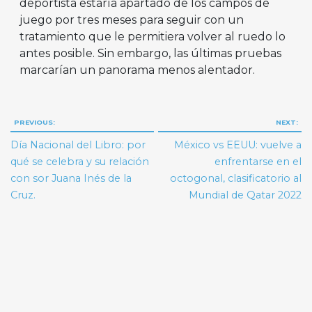
deportista estaría apartado de los campos de
juego por tres meses para seguir con un
tratamiento que le permitiera volver al ruedo lo
antes posible. Sin embargo, las últimas pruebas
marcarían un panorama menos alentador.
Navegación
PREVIOUS:
NEXT:
de
Día Nacional del Libro: por
México vs EEUU: vuelve a
entradas
qué se celebra y su relación
enfrentarse en el
con sor Juana Inés de la
octogonal, clasificatorio al
Cruz.
Mundial de Qatar 2022