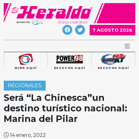
Skip
to
content
7 AGOSTO 2026
MIRA AQUÍ
ESCUCHA AQUÍ
ESCUCHA AQUÍ
REGIONALES
Será “La Chinesca”un
destino turístico nacional:
Marina del Pilar
14 enero, 2022