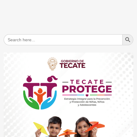
Search But
Search
for: