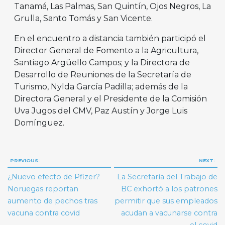
Tanamá, Las Palmas, San Quintín, Ojos Negros, La
Grulla, Santo Tomás y San Vicente.
En el encuentro a distancia también participó el
Director General de Fomento a la Agricultura,
Santiago Argüello Campos; y la Directora de
Desarrollo de Reuniones de la Secretaría de
Turismo, Nylda García Padilla; además de la
Directora General y el Presidente de la Comisión
Uva Jugos del CMV, Paz Austín y Jorge Luis
Domínguez.
Navegación
PREVIOUS:
NEXT:
de
¿Nuevo efecto de Pfizer?
La Secretaría del Trabajo de
entradas
Noruegas reportan
BC exhortó a los patrones
aumento de pechos tras
permitir que sus empleados
vacuna contra covid
acudan a vacunarse contra