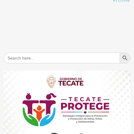
el covid
Search But
Search
for: