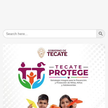
Search But
Search
for: