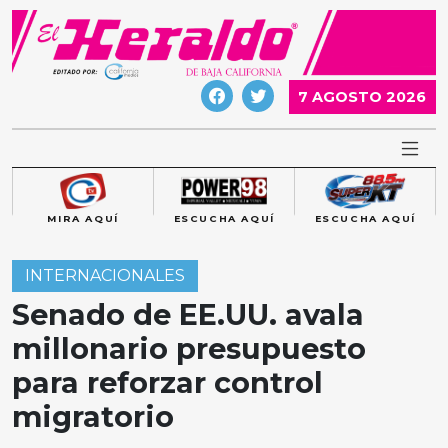
Skip
to
content
7 AGOSTO 2026
MIRA AQUÍ
ESCUCHA AQUÍ
ESCUCHA AQUÍ
INTERNACIONALES
Senado de EE.UU. avala
millonario presupuesto
para reforzar control
migratorio