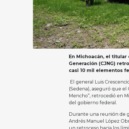
En Michoacán, el titular
Generación (CJNG) retroc
casi 10 mil elementos fe
El general Luis Crescencio
(Sedena), aseguró que el C
Mencho”, retrocedió en Mi
del gobierno federal.
Durante una reunión de gr
Andrés Manuel López Obra
un retroceso hacia los lími