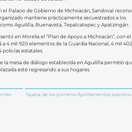
n el Palacio de Gobierno de Michoacán, Sandoval reconoci
rganizado mantiene prácticamente secuestrados a los
como Aguililla, Buenavista, Tepalcatepec y Apatzingán.
esentó en Morelia el “Plan de Apoyo a Michoacán”, con e
á a 4 mil 920 elementos de la Guardia Nacional, 4 mil 402
policías estatales.
e la mesa de diálogo establecida en Aguililla permitió q
plazada esté regresando a sus hogares.
Hernán
Tijuana, de los primeros Ayuntamientos suscritos 