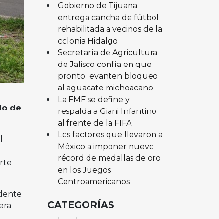
Gobierno de Tijuana
entrega cancha de fútbol
rehabilitada a vecinos de la
colonia Hidalgo
Secretaría de Agricultura
de Jalisco confía en que
pronto levanten bloqueo
al aguacate michoacano
La FMF se define y
ío de
respalda a Giani Infantino
al frente de la FIFA
Los factores que llevaron a
l
México a imponer nuevo
récord de medallas de oro
rte
en los Juegos
Centroamericanos
idente
CATEGORÍAS
era