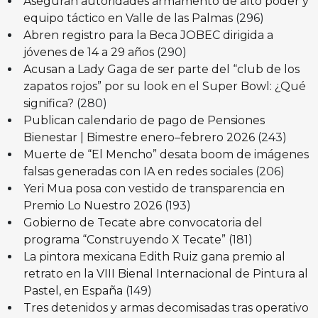
Aseguran autoridades armamento de alto poder y
equipo táctico en Valle de las Palmas
(296)
Abren registro para la Beca JOBEC dirigida a
jóvenes de 14 a 29 años
(290)
Acusan a Lady Gaga de ser parte del “club de los
zapatos rojos” por su look en el Super Bowl: ¿Qué
significa?
(280)
Publican calendario de pago de Pensiones
Bienestar | Bimestre enero–febrero 2026
(243)
Muerte de “El Mencho” desata boom de imágenes
falsas generadas con IA en redes sociales
(206)
Yeri Mua posa con vestido de transparencia en
Premio Lo Nuestro 2026
(193)
Gobierno de Tecate abre convocatoria del
programa “Construyendo X Tecate”
(181)
La pintora mexicana Edith Ruiz gana premio al
retrato en la VIII Bienal Internacional de Pintura al
Pastel, en España
(149)
Tres detenidos y armas decomisadas tras operativo