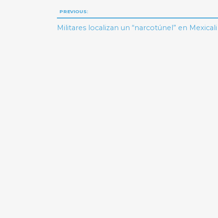
Navegación
PREVIOUS:
de
Militares localizan un “narcotúnel” en Mexicali
entradas