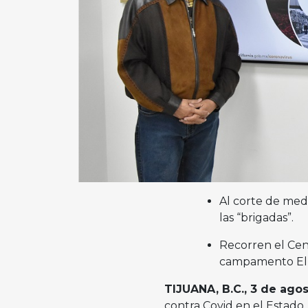
Al corte de med
las “brigadas”.
Recorren el Cent
campamento El Ch
TIJUANA, B.C., 3 de ago
contra Covid en el Estado, 