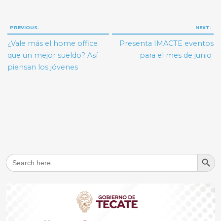
Navegación
PREVIOUS:
NEXT:
de
¿Vale más el home office
Presenta IMACTE eventos
entradas
que un mejor sueldo? Así
para el mes de junio
piensan los jóvenes
Search But
Search
for: