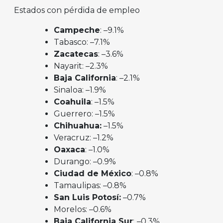
Estados con pérdida de empleo
Campeche
: –9.1%
Tabasco: –7.1%
Zacatecas
: –3.6%
Nayarit: –2.3%
Baja California
: –2.1%
Sinaloa: –1.9%
Coahuila
: –1.5%
Guerrero: –1.5%
Chihuahua:
–1.5%
Veracruz: –1.2%
Oaxaca
: –1.0%
Durango: –0.9%
Ciudad de México
: –0.8%
Tamaulipas: –0.8%
San Luis Potosí:
–0.7%
Morelos: –0.6%
Baja California Sur
:
–0.3%