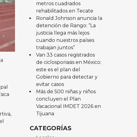
metros cuadrados
rehabilitados en Tecate
Ronald Johnson anuncia la
detención de Rango: “La
justicia llega más lejos
cuando nuestros países
trabajan juntos”
Van 33 casos registrados
ga
de ciclosporiasis en México:
este es el plan del
Gobierno para detectar y
evitar casos
ipal
Más de 500 niñas y niños
sica
concluyen el Plan
Vacacional IMDET 2026 en
Tijuana
tiva,
el
CATEGORÍAS