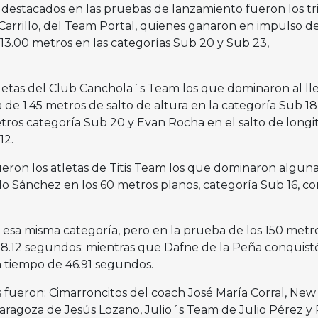
 destacados en las pruebas de lanzamiento fueron los tr
Carrillo, del Team Portal, quienes ganaron en impulso d
y 13.00 metros en las categorías Sub 20 y Sub 23,
atletas del Club Canchola´s Team los que dominaron al ll
e 1.45 metros de salto de altura en la categoría Sub 18
metros categoría Sub 20 y Evan Rocha en el salto de long
12.
 fueron los atletas de Titis Team los que dominaron algun
 Sánchez en los 60 metros planos, categoría Sub 16, c
n esa misma categoría, pero en la prueba de los 150 metr
8.12 segundos; mientras que Dafne de la Peña conquistó
 tiempo de 46.91 segundos.
s fueron: Cimarroncitos del coach José María Corral, New
ragoza de Jesús Lozano, Julio´s Team de Julio Pérez y 