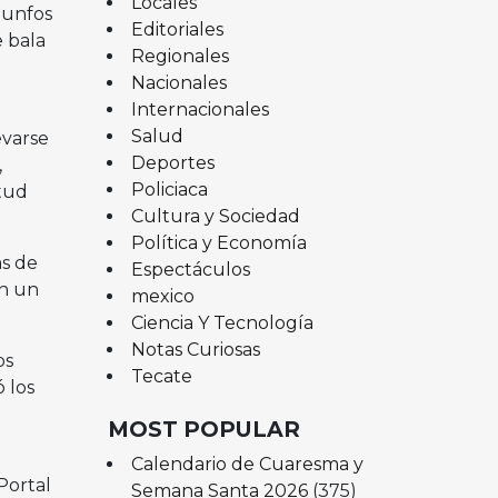
Locales
iunfos
Editoriales
e bala
Regionales
Nacionales
Internacionales
Salud
evarse
Deportes
,
Policiaca
itud
Cultura y Sociedad
Política y Economía
as de
Espectáculos
on un
mexico
Ciencia Y Tecnología
Notas Curiosas
os
Tecate
 los
MOST POPULAR
Calendario de Cuaresma y
Portal
Semana Santa 2026
(375)