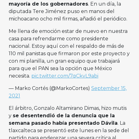
mayoría de los gobernadores
. En un día, la
diputada Tere Jiménez puso en manos del
michoacano ocho mil firmas, añadió el periódico.
Me llena de emoción estar de nuevo en nuestra
casa para refrendarme como presidente
nacional. Estoy aquí con el respaldo de más de
110 mil panistas que firmaron por este proyecto y
con mi planilla, un gran equipo que trabajará
para que el PAN sea la opción que México
necesita.
pic.twitter.com/7qCkvL9abi
— Marko Cortés (@MarkoCortes)
September 15,
2021
El árbitro, Gonzalo Altamirano Dimas, hizo mutis
y
se desentendió de la denuncia que la
semana pasado había presentado Dávila
. La
tlaxcalteca se presentó este lunes en la sede del
partido para enderezar una severa crítica al