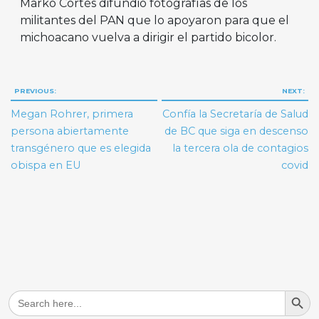
Marko Cortés difundió fotografías de los
militantes del PAN que lo apoyaron para que el
michoacano vuelva a dirigir el partido bicolor.
Navegación
PREVIOUS:
NEXT:
de
Megan Rohrer, primera
Confía la Secretaría de Salud
entradas
persona abiertamente
de BC que siga en descenso
transgénero que es elegida
la tercera ola de contagios
obispa en EU
covid
Search But
Search
for: