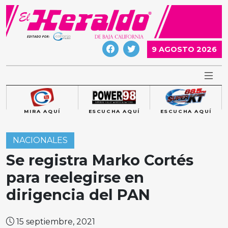
Skip
to
content
9 AGOSTO 2026
MIRA AQUÍ
ESCUCHA AQUÍ
ESCUCHA AQUÍ
NACIONALES
Se registra Marko Cortés
para reelegirse en
dirigencia del PAN
15 septiembre, 2021