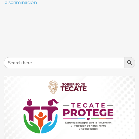
discriminación
Search But
Search
for: