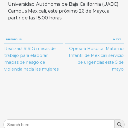
Universidad Autónoma de Baja California (UABC)
Campus Mexicali, este próximo 26 de Mayo, a
partir de las 18:00 horas.
Navegación
PREVIOUS:
NEXT:
de
Realizará SISIG mesas de
Operará Hospital Materno
entradas
trabajo para elaborar
Infantil de Mexicali servicio
mapas de riesgo de
de urgencias este 5 de
violencia hacia las mujeres
mayo
Search But
Search
for: