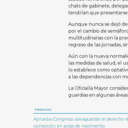
chats de gabinete, delega
tendrían que presentarse 
Aunque nunca se dejó de br
por el cambio de semáforo,
multitudinarias con la pre
regreso de las jornadas, sin
Aún con la nueva normalid
las medidas de salud, el 
lo establece como optativo
a las dependencias con may
La Oficialía Mayor consid
guardias en algunas área
Navegación
PREVIOUS:
de
Aprueba Congreso salvaguardar el derecho 
corrección en actas de nacimiento