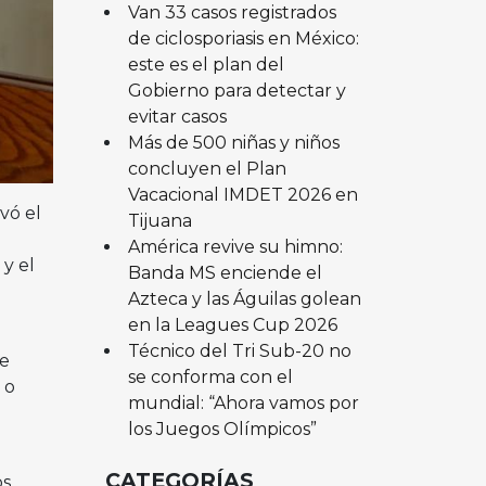
Van 33 casos registrados
de ciclosporiasis en México:
este es el plan del
Gobierno para detectar y
evitar casos
Más de 500 niñas y niños
concluyen el Plan
Vacacional IMDET 2026 en
vó el
Tijuana
América revive su himno:
 y el
Banda MS enciende el
Azteca y las Águilas golean
en la Leagues Cup 2026
Técnico del Tri Sub-20 no
de
se conforma con el
 o
mundial: “Ahora vamos por
los Juegos Olímpicos”
CATEGORÍAS
os