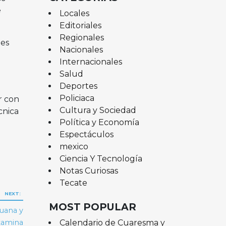
e
Locales
Editoriales
Regionales
nes
Nacionales
Internacionales
l
Salud
Deportes
Policiaca
r con
Cultura y Sociedad
cnica
Política y Economía
Espectáculos
mexico
Ciencia Y Tecnología
Notas Curiosas
Tecate
NEXT:
MOST POPULAR
uana y
Calendario de Cuaresma y
tamina