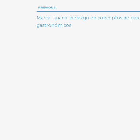
Navegación
PREVIOUS:
de
Marca Tijuana liderazgo en conceptos de par
gastronómicos
entradas