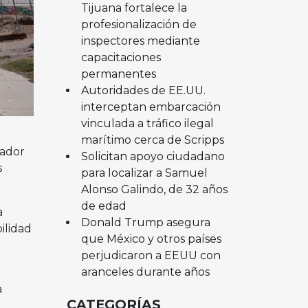
Tijuana fortalece la
profesionalización de
inspectores mediante
capacitaciones
permanentes
Autoridades de EE.UU.
interceptan embarcación
vinculada a tráfico ilegal
marítimo cerca de Scripps
vador
Solicitan apoyo ciudadano
s
para localizar a Samuel
Alonso Galindo, de 32 años
de edad
a
Donald Trump asegura
ilidad
que México y otros países
perjudicaron a EEUU con
aranceles durante años
a
CATEGORÍAS