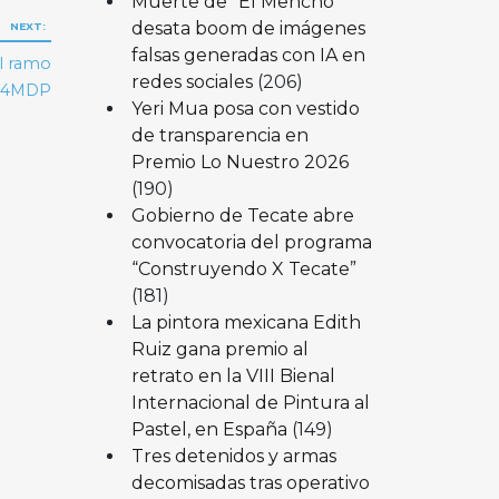
Muerte de “El Mencho”
desata boom de imágenes
NEXT:
falsas generadas con IA en
el ramo
redes sociales
(206)
e 4MDP
Yeri Mua posa con vestido
de transparencia en
Premio Lo Nuestro 2026
(190)
Gobierno de Tecate abre
convocatoria del programa
“Construyendo X Tecate”
(181)
La pintora mexicana Edith
Ruiz gana premio al
retrato en la VIII Bienal
Internacional de Pintura al
Pastel, en España
(149)
Tres detenidos y armas
decomisadas tras operativo