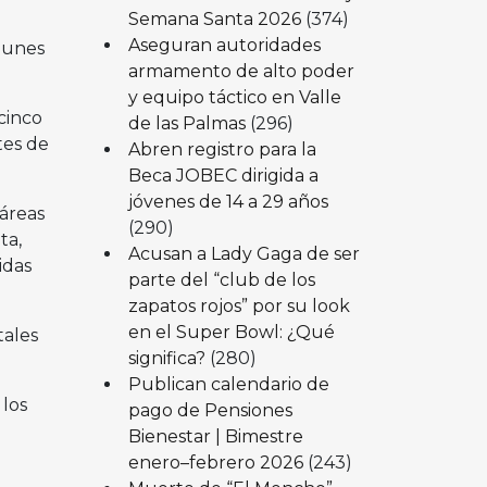
Semana Santa 2026
(374)
Aseguran autoridades
 lunes
armamento de alto poder
y equipo táctico en Valle
cinco
de las Palmas
(296)
tes de
Abren registro para la
Beca JOBEC dirigida a
jóvenes de 14 a 29 años
 áreas
(290)
ta,
Acusan a Lady Gaga de ser
idas
parte del “club de los
zapatos rojos” por su look
en el Super Bowl: ¿Qué
tales
significa?
(280)
Publican calendario de
 los
pago de Pensiones
Bienestar | Bimestre
enero–febrero 2026
(243)