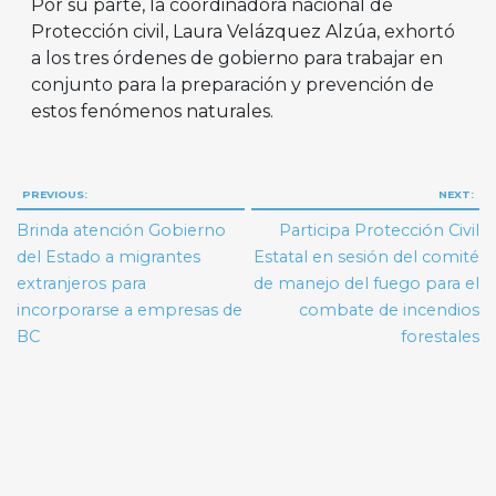
Por su parte, la coordinadora nacional de
Protección civil, Laura Velázquez Alzúa, exhortó
a los tres órdenes de gobierno para trabajar en
conjunto para la preparación y prevención de
estos fenómenos naturales.
Navegación
PREVIOUS:
NEXT:
de
Brinda atención Gobierno
Participa Protección Civil
entradas
del Estado a migrantes
Estatal en sesión del comité
extranjeros para
de manejo del fuego para el
incorporarse a empresas de
combate de incendios
BC
forestales