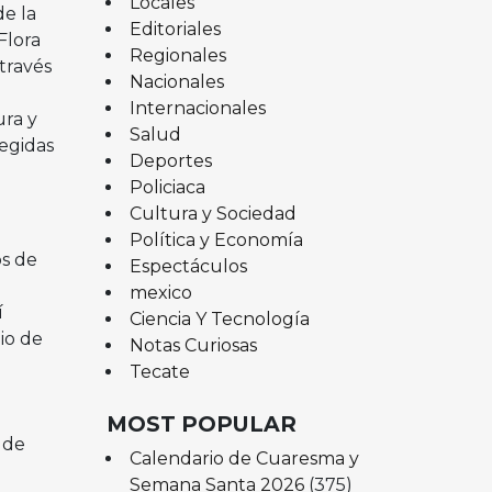
Locales
e la
Editoriales
Flora
Regionales
través
Nacionales
Internacionales
ura y
Salud
tegidas
Deportes
Policiaca
Cultura y Sociedad
Política y Economía
os de
Espectáculos
mexico
í
Ciencia Y Tecnología
io de
Notas Curiosas
Tecate
MOST POPULAR
 de
Calendario de Cuaresma y
Semana Santa 2026
(375)