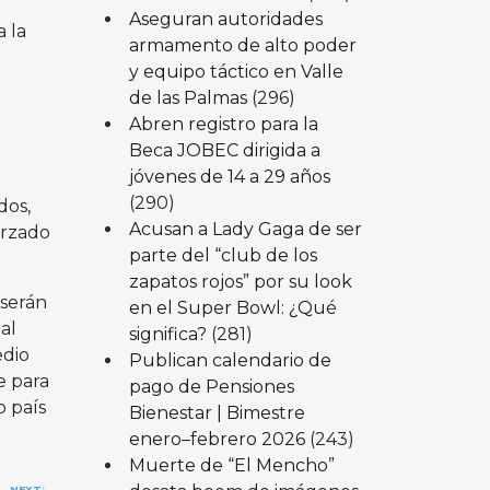
Aseguran autoridades
 la
armamento de alto poder
y equipo táctico en Valle
de las Palmas
(296)
Abren registro para la
Beca JOBEC dirigida a
jóvenes de 14 a 29 años
(290)
dos,
Acusan a Lady Gaga de ser
orzado
parte del “club de los
zapatos rojos” por su look
 serán
en el Super Bowl: ¿Qué
al
significa?
(281)
edio
Publican calendario de
e para
pago de Pensiones
 país
Bienestar | Bimestre
enero–febrero 2026
(243)
Muerte de “El Mencho”
NEXT: