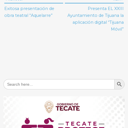
de
Exitosa presentación de
Presenta EL XXIII
entradas
obra teatral “Aquelarre”
Ayuntamiento de Tijuana la
aplicación digital “Tijuana
Móvil”
Search But
Search
for: