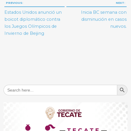
Navegación
PREVIOUS:
NEXT:
de
Estados Unidos anunció un
Inicia BC semana con
entradas
boicot diplomático contra
disminución en casos
los Juegos Olímpicos de
nuevos.
Invierno de Beijing
Search But
Search
for: