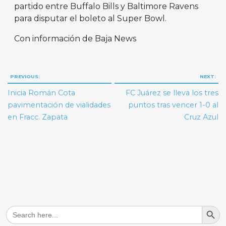
partido entre Buffalo Bills y Baltimore Ravens
para disputar el boleto al Super Bowl.
Con información de Baja News
Navegación
PREVIOUS:
NEXT:
de
Inicia Román Cota
FC Juárez se lleva los tres
entradas
pavimentación de vialidades
puntos tras vencer 1-0 al
en Fracc. Zapata
Cruz Azul
Search But
Search
for: