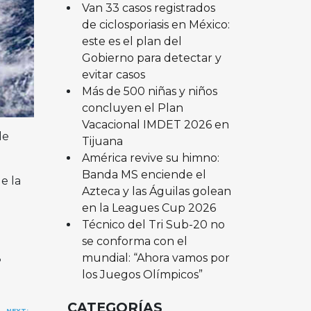
Van 33 casos registrados
de ciclosporiasis en México:
este es el plan del
Gobierno para detectar y
evitar casos
Más de 500 niñas y niños
concluyen el Plan
Vacacional IMDET 2026 en
de
Tijuana
América revive su himno:
Banda MS enciende el
e la
Azteca y las Águilas golean
en la Leagues Cup 2026
Técnico del Tri Sub-20 no
se conforma con el
mundial: “Ahora vamos por
8
los Juegos Olímpicos”
CATEGORÍAS
NEXT: