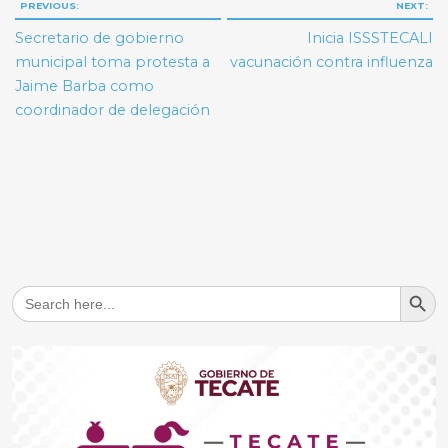
Navegación
PREVIOUS:
NEXT:
de
Secretario de gobierno
Inicia ISSSTECALI
entradas
municipal toma protesta a
vacunación contra influenza
Jaime Barba como
coordinador de delegación
Search But
Search
for: