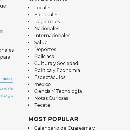
que
Locales
Editoriales
Regionales
Nacionales
en
Internacionales
Salud
Deportes
onales
Policiaca
 para
Cultura y Sociedad
Política y Economía
Espectáculos
NEXT:
mexico
cos de
Ciencia Y Tecnología
topago
Notas Curiosas
Tecate
MOST POPULAR
Calendario de Cuaresma y