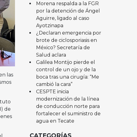
Morena respalda a la FGR
por la detención de Ángel
Aguirre, ligado al caso
Ayotzinapa
¿Declaran emergencia por
brote de ciclosporiasis en
México? Secretaría de
Salud aclara
Galilea Montijo pierde el
control de un ojo y de la
en las
boca tras una cirugía: “Me
ismos
cambió la cara”
CESPTE inicia
modernización de la línea
ituto
de conducción norte para
I) de
fortalecer el suministro de
ienes
agua en Tecate
CATEGORÍAS
el