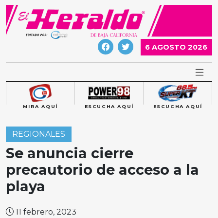
Skip
to
content
6 AGOSTO 2026
MIRA AQUÍ
ESCUCHA AQUÍ
ESCUCHA AQUÍ
REGIONALES
Se anuncia cierre
precautorio de acceso a la
playa
11 febrero, 2023