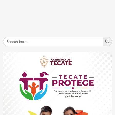
Search But
Search
for: