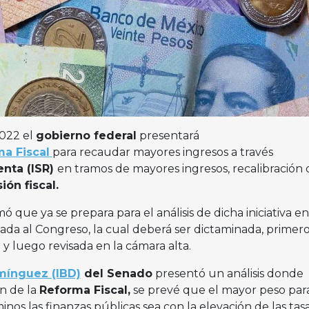
2022 el
gobierno federal
presentará
a Fiscal
para recaudar mayores ingresos a través
enta (ISR)
en tramos de mayores ingresos, recalibración 
ón fiscal.
ó que ya se prepara para el análisis de dicha iniciativa en
a al Congreso, la cual deberá ser dictaminada, primer
,
y luego revisada en la cámara alta.
omínguez (IBD)
del Senado
presentó un análisis donde
ón de la
Reforma Fiscal,
se prevé que el mayor peso par
s las finanzas públicas sea con la elevación de las tasa