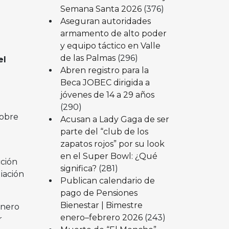
Semana Santa 2026
(376)
Aseguran autoridades
armamento de alto poder
y equipo táctico en Valle
de las Palmas
(296)
el
Abren registro para la
Beca JOBEC dirigida a
jóvenes de 14 a 29 años
(290)
sobre
Acusan a Lady Gaga de ser
parte del “club de los
zapatos rojos” por su look
en el Super Bowl: ¿Qué
cción
significa?
(281)
liación
Publican calendario de
pago de Pensiones
Bienestar | Bimestre
énero
enero–febrero 2026
(243)
r