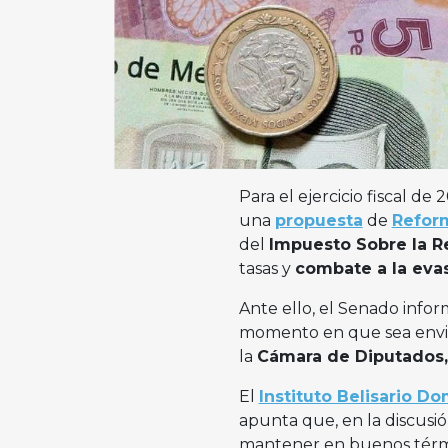
Para el ejercicio fiscal de 
una
propuesta
de
Reform
del
Impuesto Sobre la R
tasas y
combate a la evasi
Ante ello, el Senado inform
momento en que sea enviad
la
Cámara de Diputados
El
Instituto Belisario D
apunta que, en la discusi
mantener en buenos término