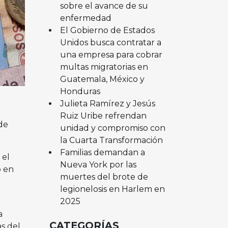
sobre el avance de su
enfermedad
El Gobierno de Estados
Unidos busca contratar a
una empresa para cobrar
multas migratorias en
Guatemala, México y
Honduras
Julieta Ramírez y Jesús
Ruiz Uribe refrendan
de
unidad y compromiso con
la Cuarta Transformación
Familias demandan a
 el
Nueva York por las
o en
muertes del brote de
legionelosis en Harlem en
2025
a
CATEGORÍAS
s del