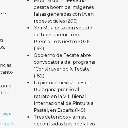
Muerte de “El Mencho”
desata boom de imágenes
tas
falsas generadas con IA en
redes sociales
(206)
Yeri Mua posa con vestido
de transparencia en
os
Premio Lo Nuestro 2026
s,
(194)
Gobierno de Tecate abre
convocatoria del programa
ncias
“Construyendo X Tecate”
 tanto
(182)
La pintora mexicana Edith
 como
Ruiz gana premio al
bito
retrato en la VIII Bienal
Internacional de Pintura al
Pastel, en España
(149)
NEXT:
Tres detenidos y armas
decomisadas tras operativo
 según