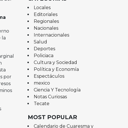
Locales
Editoriales
rma
Regionales
Nacionales
erno
Internacionales
 la
Salud
Deportes
Policiaca
arginal
Cultura y Sociedad
n
Política y Economía
sta
Espectáculos
es por
mexico
resos
Ciencia Y Tecnología
rminos
Notas Curiosas
Tecate
s
MOST POPULAR
Calendario de Cuaresma y