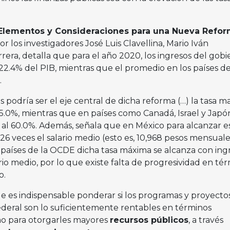
Elementos y Consideraciones para una Nueva Refo
r los investigadores José Luis Clavellina, Mario Iván
era, detalla que para el año 2020, los ingresos del gobi
22.4% del PIB, mientras que el promedio en los países de
.
cas podría ser el eje central de dicha reforma (…) la tasa m
.0%, mientras que en países como Canadá, Israel y Japó
% al 60.0%. Además, señala que en México para alcanzar e
26 veces el salario medio (esto es, 10,968 pesos mensual
s países de la OCDE dicha tasa máxima se alcanza con ing
ario medio, por lo que existe falta de progresividad en té
o.
ue es indispensable ponderar si los programas y proyecto
federal son lo suficientemente rentables en términos
mo para otorgarles mayores
recursos públicos
, a través