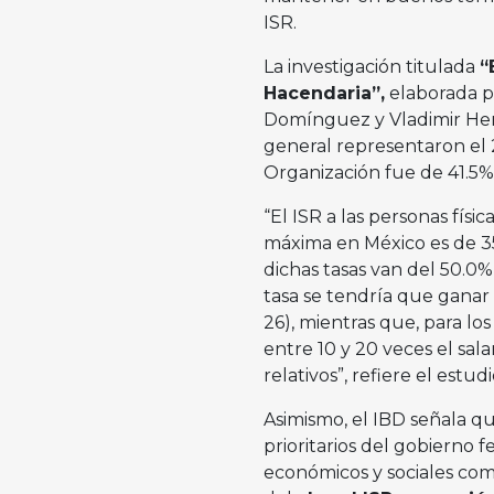
ISR.
La investigación titulada
“
Hacendaria”,
elaborada po
Domínguez y Vladimir Herr
general representaron el 
Organización fue de 41.5%
“El ISR a las personas físi
máxima en México es de 35
dichas tasas van del 50.0
tasa se tendría que ganar 
26), mientras que, para lo
entre 10 y 20 veces el sal
relativos”, refiere el estudi
Asimismo, el IBD señala q
prioritarios del gobierno 
económicos y sociales co