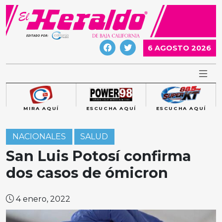
Skip
to
content
6 AGOSTO 2026
MIRA AQUÍ
ESCUCHA AQUÍ
ESCUCHA AQUÍ
NACIONALES
SALUD
San Luis Potosí confirma
dos casos de ómicron
4 enero, 2022