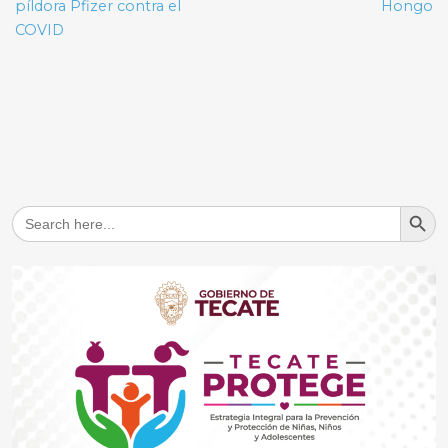
píldora Pfizer contra el
Hongo
COVID
Search But
Search
for: