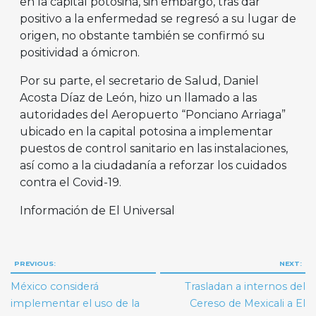
en la capital potosina, sin embargo, tras dar
positivo a la enfermedad se regresó a su lugar de
origen, no obstante también se confirmó su
positividad a ómicron.
Por su parte, el secretario de Salud, Daniel
Acosta Díaz de León, hizo un llamado a las
autoridades del Aeropuerto “Ponciano Arriaga”
ubicado en la capital potosina a implementar
puestos de control sanitario en las instalaciones,
así como a la ciudadanía a reforzar los cuidados
contra el Covid-19.
Información de El Universal
Navegación
PREVIOUS:
NEXT:
de
México considerá
Trasladan a internos del
entradas
implementar el uso de la
Cereso de Mexicali a El