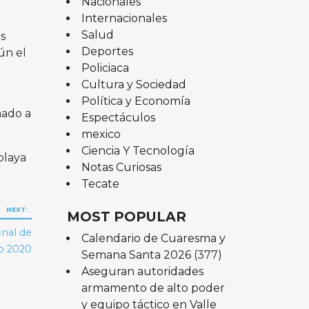
Nacionales
Internacionales
Salud
s
Deportes
ún el
Policiaca
Cultura y Sociedad
Política y Economía
mado a
Espectáculos
mexico
Ciencia Y Tecnología
playa
Notas Curiosas
Tecate
NEXT:
MOST POPULAR
inal de
Calendario de Cuaresma y
io 2020
Semana Santa 2026
(377)
Aseguran autoridades
armamento de alto poder
y equipo táctico en Valle