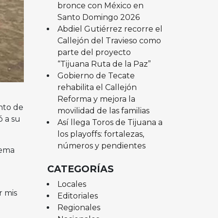
bronce con México en
Santo Domingo 2026
Abdiel Gutiérrez recorre el
Callejón del Travieso como
parte del proyecto
“Tijuana Ruta de la Paz”
Gobierno de Tecate
rehabilita el Callejón
Reforma y mejora la
nto de
movilidad de las familias
ó a su
Así llega Toros de Tijuana a
los playoffs: fortalezas,
números y pendientes
tema
CATEGORÍAS
Locales
r mis
Editoriales
Regionales