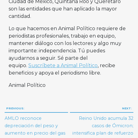
Ciudad de México, Quintana Roo y Querétaro
son las entidades que han aplicado la mayor
cantidad.
Lo que hacemos en Animal Político requiere de
periodistas profesionales, trabajo en equipo,
mantener diálogo con los lectores y algo muy
importante: independencia. Tú puedes
ayudarnos a seguir. Sé parte del
equipo.
Suscríbete a Animal Político
, recibe
beneficios y apoya el periodismo libre.
Animal Político
Navegación
PREVIOUS:
NEXT:
de
AMLO reconoce
Reino Unido acumula 32
entradas
depreciación del peso y
casos de Ómicron;
aumento en precio del gas
intensifica plan de refuerzo