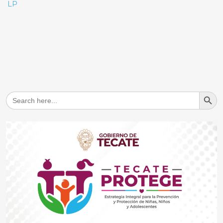
LP
Search But
Search
for: