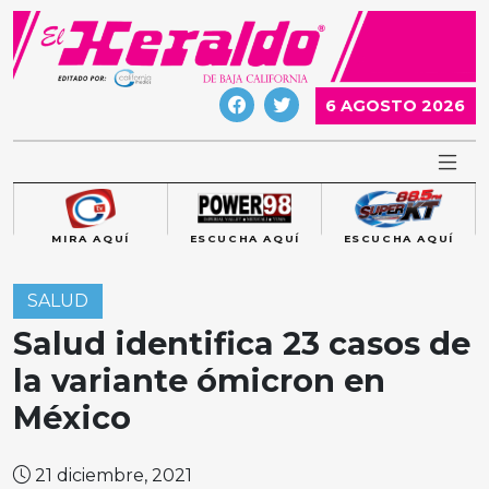
Skip
to
content
6 AGOSTO 2026
MIRA AQUÍ
ESCUCHA AQUÍ
ESCUCHA AQUÍ
SALUD
Salud identifica 23 casos de
la variante ómicron en
México
21 diciembre, 2021