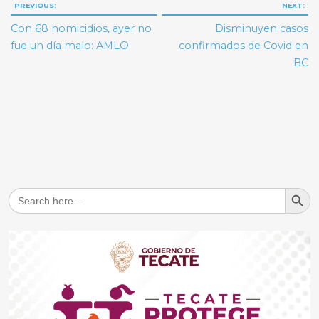
Navegación
PREVIOUS:
NEXT:
de
Con 68 homicidios, ayer no
Disminuyen casos
entradas
fue un día malo: AMLO
confirmados de Covid en
BC
Search But
Search
for: