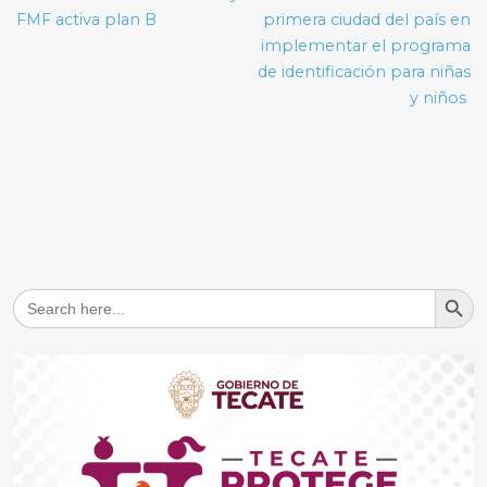
entradas
FMF activa plan B
primera ciudad del país en
implementar el programa
de identificación para niñas
y niños
Search But
Search
for: