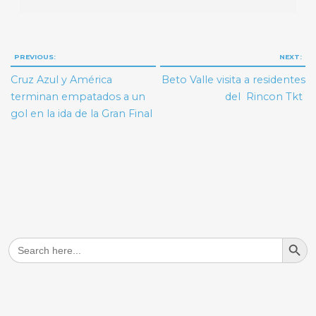
Navegación
PREVIOUS:
NEXT:
de
Cruz Azul y América
Beto Valle visita a residentes
entradas
terminan empatados a un
del Rincon Tkt
gol en la ida de la Gran Final
Search But
Search
for: