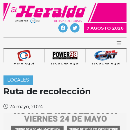
Skip
to
content
7 AGOSTO 2026
MIRA AQUÍ
ESCUCHA AQUÍ
ESCUCHA AQUÍ
LOCALES
Ruta de recolección
24 mayo, 2024