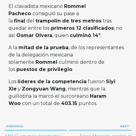
El clavadista mexicano
Rommel
Pacheco
consiguió su pase a
la
final
del
trampolín de tres metros
tras
quedar entre los
primeros 12 clasificados
, no
así
Osmar Olvera
, quien
culminó 14º
.
A la
mitad de la prueba
, de los representantes
de la delegación mexicana
solamente
Rommel
culminó dentro de
los
puestos de privilegio
.
Los
líderes de la competencia
fueron
Siyi
Xie
y
Zongyuan Wang
, mientras que la
guillotina la marcó el surcoreano
Haram
Woo
con un total de
403.15
puntos.
Navegación
PREVIOUS:
NEXT:
de