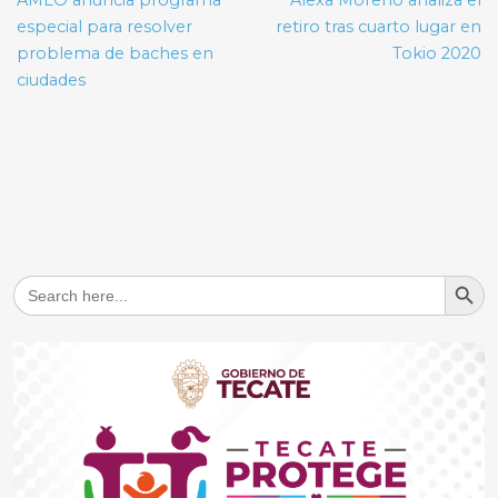
AMLO anuncia programa
Alexa Moreno analiza el
entradas
especial para resolver
retiro tras cuarto lugar en
problema de baches en
Tokio 2020
ciudades
Search But
Search
for: