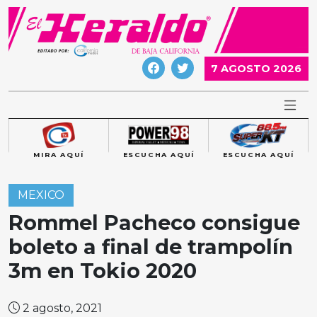
Skip
to
content
7 AGOSTO 2026
MIRA AQUÍ
ESCUCHA AQUÍ
ESCUCHA AQUÍ
MEXICO
Rommel Pacheco consigue
boleto a final de trampolín
3m en Tokio 2020
2 agosto, 2021