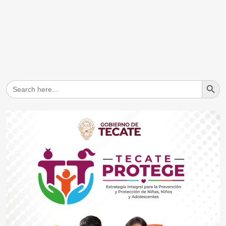
Search But
Search
for: